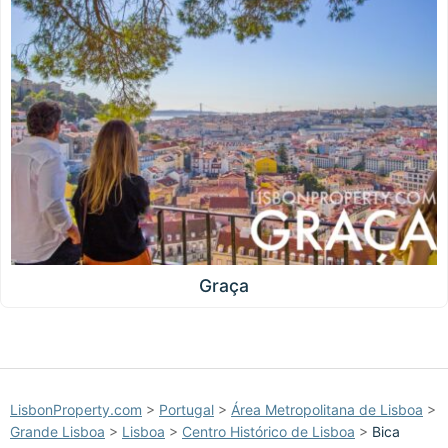
Graça
LisbonProperty.com
>
Portugal
>
Área Metropolitana de Lisboa
>
Grande Lisboa
>
Lisboa
>
Centro Histórico de Lisboa
>
Bica