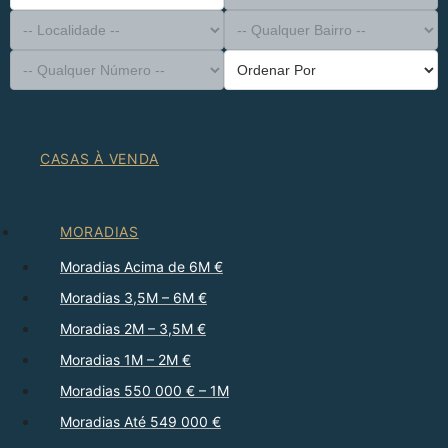
-- Tipo de Imóvel --
Distrito
-- Localidade --
-- Qualquer Bairro --
-- Qualquer Número --
Ordenar Por
CASAS À VENDA
MORADIAS
Moradias Acima de 6M €
Moradias 3,5M – 6M €
Moradias 2M – 3,5M €
Moradias 1M – 2M €
Moradias 550 000 € – 1M
Moradias Até 549 000 €