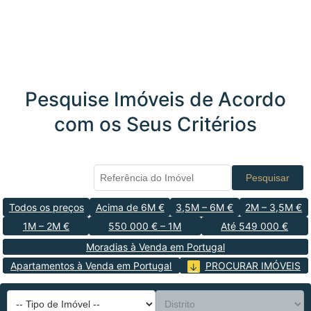
Pesquise Imóveis de Acordo
com os Seus Critérios
Pesquisar
Todos os preços
Acima de 6M €
3,5M – 6M €
2M – 3,5M €
1M – 2M €
550 000 € – 1M
Até 549 000 €
Moradias à Venda em Portugal
Apartamentos à Venda em Portugal
PROCURAR IMÓVEIS