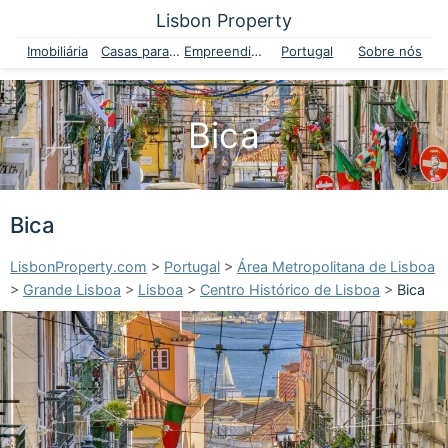
Lisbon Property
Imobiliária
Casas para venda
Empreendimentos
Portugal
Sobre nós
Bica
Bica
LisbonProperty.com
>
Portugal
>
Área Metropolitana de Lisboa
>
Grande Lisboa
>
Lisboa
>
Centro Histórico de Lisboa
>
Bica