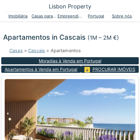
Lisbon Property
Imobiliária
Casas para venda
Empreendimentos
Portugal
Sobre nós
Apartamentos in Cascais
(1M – 2M €)
Casas
>
Cascais
> Apartamentos
Moradias à Venda em Portugal
Apartamentos à Venda em Portugal
PROCURAR IMÓVEIS