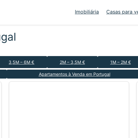
Imobiliária
Casas para v
gal
3,5M – 6M €
2M – 3,5M €
1M – 2M €
Apartamentos à Venda em Portugal