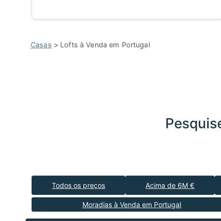
Casas
> Lofts à Venda em Portugal
Pesquise
Todos os preços
Acima de 6M €
Moradias à Venda em Portugal