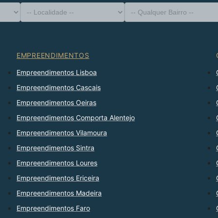
-- Tipo de Imóvel --
Distrito
-- Localidade --
-- Qualquer Bairro --
-- Qualquer Número --
Ordenar Por
EMPREENDIMENTOS
Empreendimentos Lisboa
Empreendimentos Cascais
Empreendimentos Oeiras
Empreendimentos Comporta Alentejo
Empreendimentos Vilamoura
Empreendimentos Sintra
Empreendimentos Loures
Empreendimentos Ericeira
Empreendimentos Madeira
Empreendimentos Faro