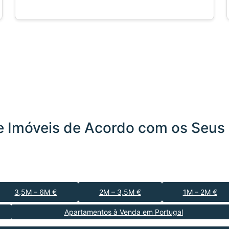
 Imóveis de Acordo com os Seus 
3,5M – 6M €
2M – 3,5M €
1M – 2M €
Apartamentos à Venda em Portugal