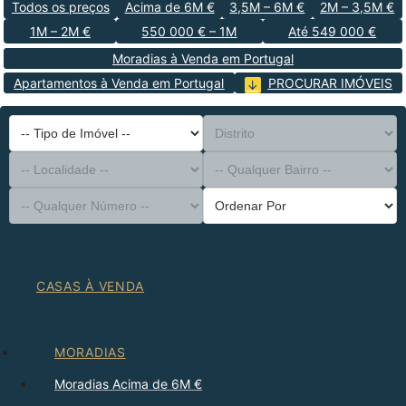
Todos os preços
Acima de 6M €
3,5M – 6M €
2M – 3,5M €
1M – 2M €
550 000 € – 1M
Até 549 000 €
Moradias à Venda em Portugal
Apartamentos à Venda em Portugal
PROCURAR IMÓVEIS
-- Tipo de Imóvel --
Distrito
-- Localidade --
-- Qualquer Bairro --
-- Qualquer Número --
Ordenar Por
CASAS À VENDA
MORADIAS
Moradias Acima de 6M €