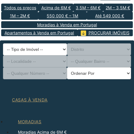
Todos os preços
Acima de 6M €
3,5M – 6M €
2M – 3,5M €
1M – 2M €
550 000 € – 1M
Até 549 000 €
Moradias à Venda em Portugal
Apartamentos à Venda em Portugal
PROCURAR IMÓVEIS
-- Tipo de Imóvel --
Distrito
-- Localidade --
-- Qualquer Bairro --
-- Qualquer Número --
Ordenar Por
CASAS À VENDA
MORADIAS
Moradias Acima de 6M €