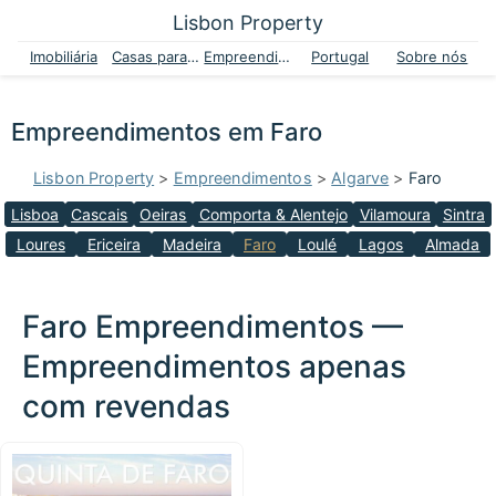
Lisbon Property
Imobiliária
Casas para venda
Empreendimentos
Portugal
Sobre nós
Empreendimentos em Faro
Lisbon Property
>
Empreendimentos
>
Algarve
>
Faro
Lisboa
Cascais
Oeiras
Comporta & Alentejo
Vilamoura
Sintra
Loures
Ericeira
Madeira
Faro
Loulé
Lagos
Almada
Faro Empreendimentos —
Empreendimentos apenas
com revendas