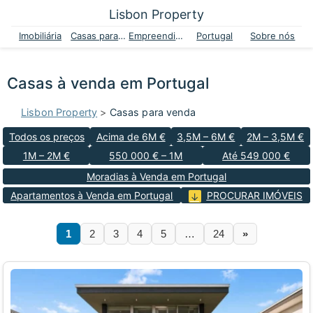
Lisbon Property
Imobiliária
Casas para venda
Empreendimentos
Portugal
Sobre nós
Casas à venda em Portugal
Lisbon Property
>
Casas para venda
Todos os preços
Acima de 6M €
3,5M – 6M €
2M – 3,5M €
1M – 2M €
550 000 € – 1M
Até 549 000 €
Moradias à Venda em Portugal
Apartamentos à Venda em Portugal
PROCURAR IMÓVEIS
1
2
3
4
5
…
24
»