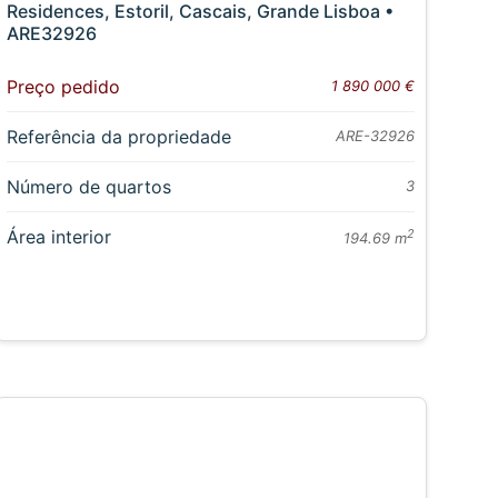
Residences, Estoril, Cascais, Grande Lisboa •
ARE32926
Preço pedido
1 890 000 €
Referência da propriedade
ARE-32926
Número de quartos
3
Área interior
2
194.69 m