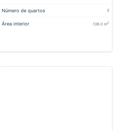
Número de quartos
3
Área interior
2
138.0 m