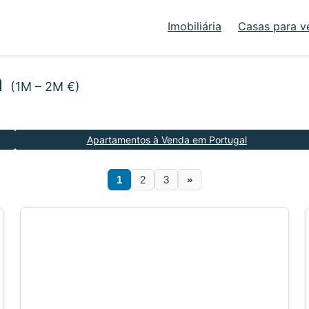
Imobiliária
Casas para v
a
(1M – 2M €)
Apartamentos à Venda em Portugal
1
2
3
»