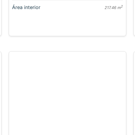
Área interior
2
217.46 m