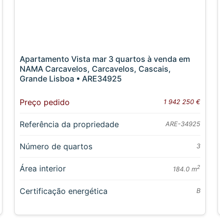
Apartamento Vista mar 3 quartos à venda em
NAMA Carcavelos, Carcavelos, Cascais,
Grande Lisboa • ARE34925
Preço pedido
1 942 250 €
Referência da propriedade
ARE-34925
Número de quartos
3
Área interior
2
184.0 m
Certificação energética
B