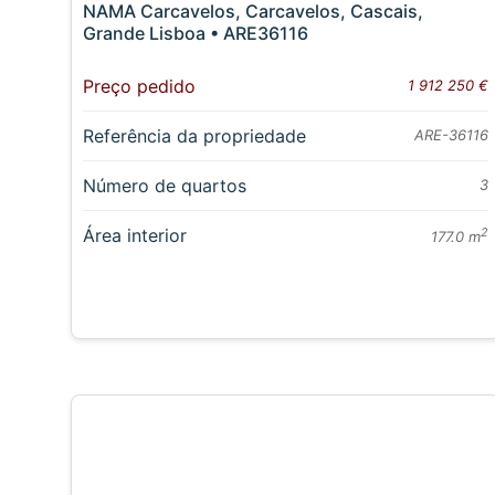
NAMA Carcavelos, Carcavelos, Cascais,
Grande Lisboa • ARE36116
Preço pedido
1 912 250 €
Referência da propriedade
ARE-36116
Número de quartos
3
Área interior
2
177.0 m