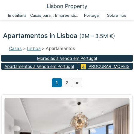
Lisbon Property
Imobiliária
Casas para venda
Empreendimentos
Portugal
Sobre nós
Apartamentos in Lisboa
(2M – 3,5M €)
Casas
>
Lisboa
> Apartamentos
Moradias à Venda em Portugal
Apartamentos à Venda em Portugal
PROCURAR IMÓVEIS
1
2
»