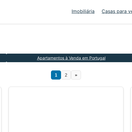
Imobiliária
Casas para v
Apartamentos à Venda em Portugal
1
2
»