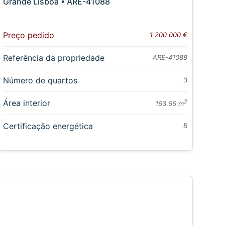
Grande Lisboa • ARE-41088
Preço pedido
1 200 000 €
Referência da propriedade
ARE-41088
Número de quartos
3
Área interior
2
163.65 m
Certificação energética
B