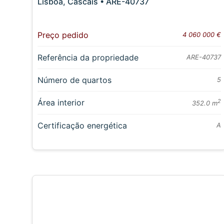
Lisboa, Cascais • ARE-40737
Preço pedido
4 060 000 €
Referência da propriedade
ARE-40737
Número de quartos
5
Área interior
2
352.0 m
Certificação energética
A