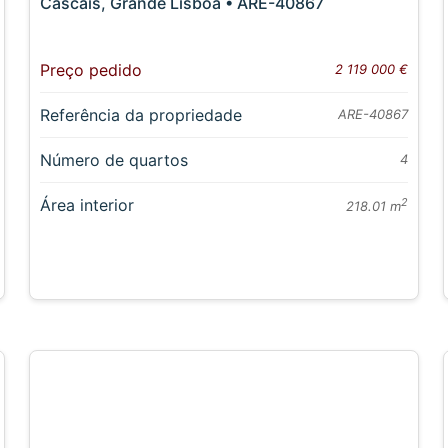
Cascais, Grande Lisboa • ARE-40867
Preço pedido
2 119 000 €
Referência da propriedade
ARE-40867
Número de quartos
4
Área interior
2
218.01 m