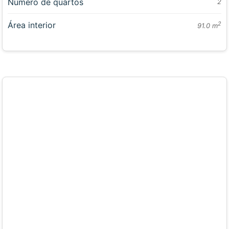
Número de quartos
2
Área interior
2
91.0 m