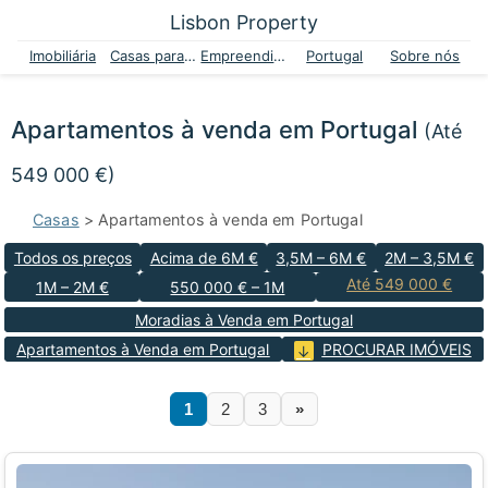
Lisbon Property
Imobiliária
Casas para venda
Empreendimentos
Portugal
Sobre nós
Apartamentos à venda em Portugal
(Até
549 000 €)
Casas
> Apartamentos à venda em Portugal
Todos os preços
Acima de 6M €
3,5M – 6M €
2M – 3,5M €
Até 549 000 €
1M – 2M €
550 000 € – 1M
Moradias à Venda em Portugal
Apartamentos à Venda em Portugal
PROCURAR IMÓVEIS
1
2
3
»