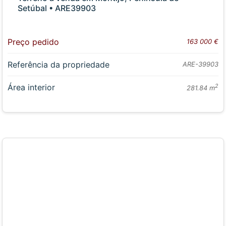
Setúbal • ARE39903
Preço pedido
163 000 €
Referência da propriedade
ARE-39903
Área interior
2
281.84 m