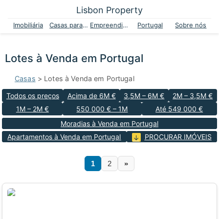
Lisbon Property
Imobiliária
Casas para venda
Empreendimentos
Portugal
Sobre nós
Lotes à Venda em Portugal
Casas
> Lotes à Venda em Portugal
Todos os preços
Acima de 6M €
3,5M – 6M €
2M – 3,5M €
1M – 2M €
550 000 € – 1M
Até 549 000 €
Moradias à Venda em Portugal
Apartamentos à Venda em Portugal
PROCURAR IMÓVEIS
1
2
»