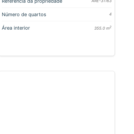
Referência da propriedade
ARE-31163
Número de quartos
4
Área interior
2
355.0 m