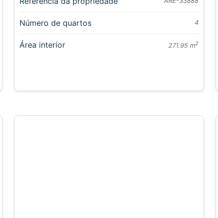
Referência da propriedade
ARE-33888
Número de quartos
4
Área interior
2
271.95 m