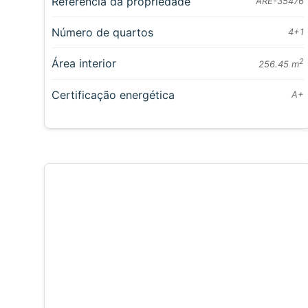
Referência da propriedade
ARE-35476
Número de quartos
4+1
Área interior
2
256.45 m
Certificação energética
A+