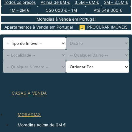
Todos os preços
Acima de 6M €
3,5M – 6M €
2M – 3,5M €
1M – 2M €
550 000 € – 1M
Até 549 000 €
Moradias à Venda em Portugal
Apartamentos à Venda em Portugal
PROCURAR IMÓVEIS
-- Tipo de Imóvel --
Distrito
-- Localidade --
-- Qualquer Bairro --
-- Qualquer Número --
Ordenar Por
CASAS À VENDA
MORADIAS
Moradias Acima de 6M €