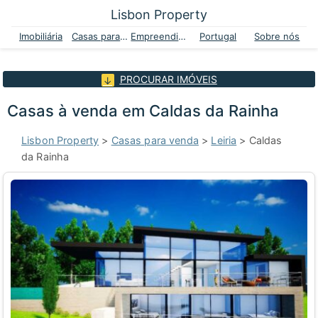
Lisbon Property
Imobiliária
Casas para venda
Empreendimentos
Portugal
Sobre nós
PROCURAR IMÓVEIS
Casas à venda em Caldas da Rainha
Lisbon Property
>
Casas para venda
>
Leiria
> Caldas
da Rainha