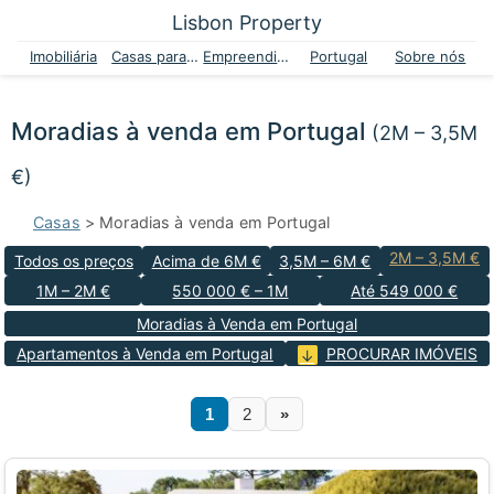
Lisbon Property
Imobiliária
Casas para venda
Empreendimentos
Portugal
Sobre nós
Moradias à venda em Portugal
(2M – 3,5M
€)
Casas
> Moradias à venda em Portugal
2M – 3,5M €
Todos os preços
Acima de 6M €
3,5M – 6M €
1M – 2M €
550 000 € – 1M
Até 549 000 €
Moradias à Venda em Portugal
Apartamentos à Venda em Portugal
PROCURAR IMÓVEIS
1
2
»