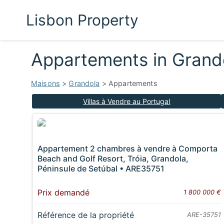
Lisbon Property
Appartements in Gran
Maisons
>
Grandola
> Appartements
Villas à Vendre au Portugal
Appartement 2 chambres à vendre à Comporta
Beach and Golf Resort, Tróia, Grandola,
Péninsule de Setúbal • ARE35751
Prix demandé
1 800 000 €
Référence de la propriété
ARE-35751