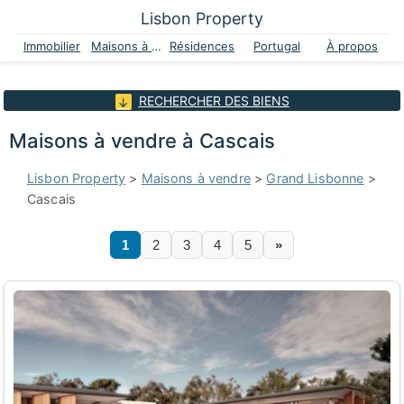
Lisbon Property
Immobilier
Maisons à vendre
Résidences
Portugal
À propos
RECHERCHER DES BIENS
Maisons à vendre à Cascais
Lisbon Property
>
Maisons à vendre
>
Grand Lisbonne
>
Cascais
1
2
3
4
5
»