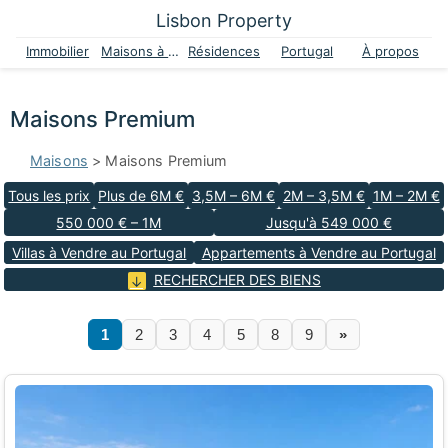
Lisbon Property
Immobilier
Maisons à vendre
Résidences
Portugal
À propos
Maisons Premium
Maisons
> Maisons Premium
Tous les prix
Plus de 6M €
3,5M – 6M €
2M – 3,5M €
1M – 2M €
550 000 € – 1M
Jusqu'à 549 000 €
Villas à Vendre au Portugal
Appartements à Vendre au Portugal
RECHERCHER DES BIENS
1
2
3
4
5
8
9
»