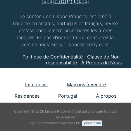
🇬🇧
🇫🇷
🇵🇹
🇪🇸
Le contenu de Lisbon Property est créé à
l'origine en anglais, portugais et français, révisé
professionnellement pour toutes les autres
langues. En cas d'inexactitude, consultez la
version anglaise sur lisbonproperty.com.
Politique de Confidentialité
|
Clause de Non-
responsabilité
|
À Propos de Nous
Immobilier
Maisons à vendre
Résidences
Portugal
À propos
Copyright © 2026 Lisbon Property | Crafted with care for your
experience!
High-performance websites by
jhose.com