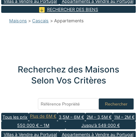
Villas à Vendre au Portugal
Appartements à Vendre au Portugal
RECHERCHER DES BIENS
Maisons
>
Cascais
> Appartements
Recherchez des Maisons
Selon Vos Critères
Rechercher
Plus de 6M €
Tous les prix
3,5M – 6M €
2M – 3,5M €
1M – 2M €
550 000 € – 1M
Jusqu'à 549 000 €
Villas à Vendre au Portugal
Appartements à Vendre au Portugal