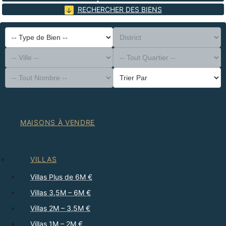
RECHERCHER DES BIENS
-- Type de Bien --
District
-- Ville --
-- Tout Quartier --
-- Tout Nombre --
Trier Par
MAISONS À VENDRE
VILLAS
Villas Plus de 6M €
Villas 3,5M – 6M €
Villas 2M – 3,5M €
Villas 1M – 2M €