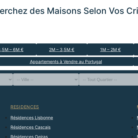
erchez des Maisons Selon Vos Cri
3,5M – 6M €
2M – 3,5M €
1M – 2M €
Appartements à Vendre au Portugal
-- Type de Bien --
District
-- Ville --
-- Tout Quartier --
-- Tout Nombre --
Trier Par
RESIDENCES
Résidences Lisbonne
Résidences Cascais
Résidences Oeiras