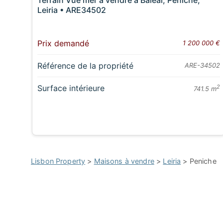
Leiria • ARE34502
Prix demandé
1 200 000 €
Référence de la propriété
ARE-34502
Surface intérieure
2
741.5 m
Lisbon Property
>
Maisons à vendre
>
Leiria
> Peniche