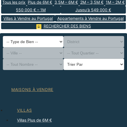
Tous les prix
Plus de 6M €
3,5M – 6M €
2M – 3,5M €
1M – 2M €
550 000 € – 1M
Jusqu'à 549 000 €
Villas à Vendre au Portugal
Appartements à Vendre au Portugal
RECHERCHER DES BIENS
-- Type de Bien --
District
-- Ville --
-- Tout Quartier --
-- Tout Nombre --
Trier Par
MAISONS À VENDRE
VILLAS
Villas Plus de 6M €