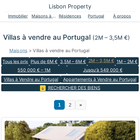
Lisbon Property
Immobilier
Maisons à vendre
Résidences
Portugal
À propos
Villas à vendre au Portugal
(2M – 3,5M €)
Maisons
> Villas à vendre au Portugal
2M – 3,5M €
Tous les prix
Plus de 6M €
3,5M – 6M €
1M – 2M €
550 000 € – 1M
Jusqu'à 549 000 €
Villas à Vendre au Portugal
Appartements à Vendre au Portugal
RECHERCHER DES BIENS
1
2
»