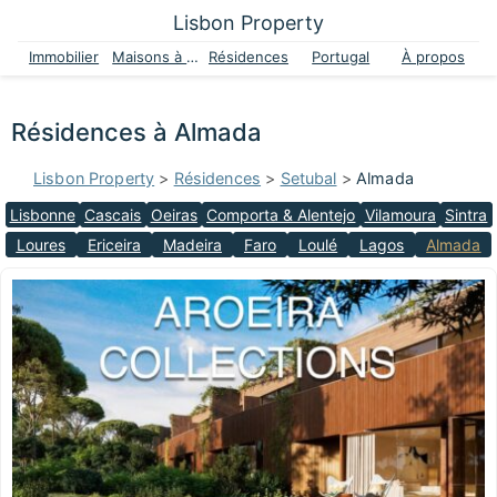
Lisbon Property
Immobilier
Maisons à vendre
Résidences
Portugal
À propos
Résidences à Almada
Lisbon Property
>
Résidences
>
Setubal
>
Almada
Lisbonne
Cascais
Oeiras
Comporta & Alentejo
Vilamoura
Sintra
Loures
Ericeira
Madeira
Faro
Loulé
Lagos
Almada