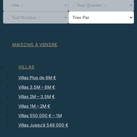
-- Type de Bien --
District
-- Ville --
-- Tout Quartier --
-- Tout Nombre --
Trier Par
MAISONS À VENDRE
VILLAS
Villas Plus de 6M €
Villas 3,5M – 6M €
Villas 2M – 3,5M €
Villas 1M – 2M €
Villas 550 000 € – 1M
Villas Jusqu'à 549 000 €