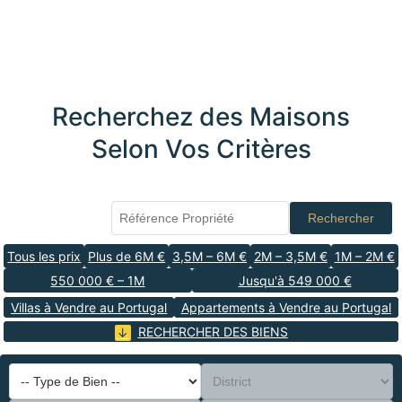
Recherchez des Maisons
Selon Vos Critères
Rechercher
Tous les prix
Plus de 6M €
3,5M – 6M €
2M – 3,5M €
1M – 2M €
550 000 € – 1M
Jusqu'à 549 000 €
Villas à Vendre au Portugal
Appartements à Vendre au Portugal
RECHERCHER DES BIENS