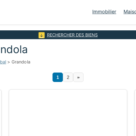
Immobilier
Mais
RECHERCHER DES BIENS
andola
bal
> Grandola
1
2
»