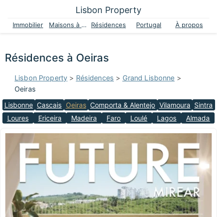
Lisbon Property
Immobilier
Maisons à vendre
Résidences
Portugal
À propos
Résidences à Oeiras
Lisbon Property
>
Résidences
>
Grand Lisbonne
>
Oeiras
Lisbonne
Cascais
Oeiras
Comporta & Alentejo
Vilamoura
Sintra
Loures
Ericeira
Madeira
Faro
Loulé
Lagos
Almada