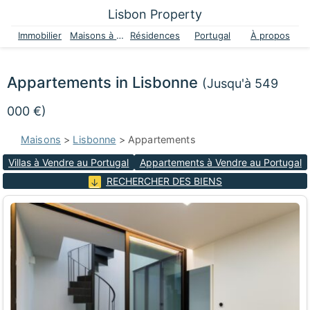
Lisbon Property
Immobilier
Maisons à vendre
Résidences
Portugal
À propos
Appartements in Lisbonne
(Jusqu'à 549
000 €)
Maisons
>
Lisbonne
> Appartements
Villas à Vendre au Portugal
Appartements à Vendre au Portugal
RECHERCHER DES BIENS