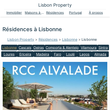
Lisbon Property
Immobilier
Maisons à vendre
Résidences
Portugal
À propos
Résidences à Lisbonne
Lisbon Property
>
Résidences
>
Lisbonne
>
Lisbonne
Lisbonne
Cascais
Oeiras
Comporta & Alentejo
Vilamoura
Sintra
Loures
Ericeira
Madeira
Faro
Loulé
Lagos
Almada