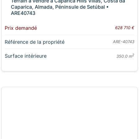
Terrain à vendre à Caparica Hills Villas, Costa da
Caparica, Almada, Péninsule de Setúbal •
ARE40743
Prix demandé
628 710 €
Référence de la propriété
ARE-40743
Surface intérieure
2
350.0 m