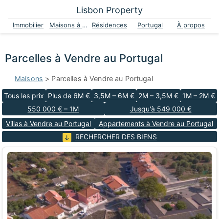
Lisbon Property
Immobilier
Maisons à vendre
Résidences
Portugal
À propos
Parcelles à Vendre au Portugal
Maisons
> Parcelles à Vendre au Portugal
Tous les prix
Plus de 6M €
3,5M – 6M €
2M – 3,5M €
1M – 2M €
550 000 € – 1M
Jusqu'à 549 000 €
Villas à Vendre au Portugal
Appartements à Vendre au Portugal
RECHERCHER DES BIENS