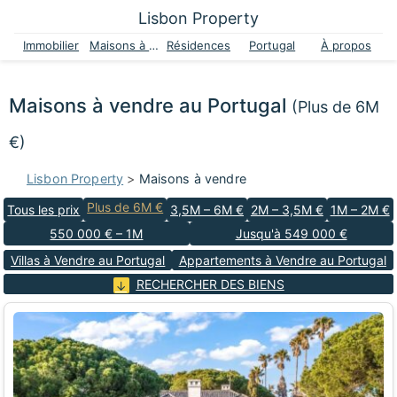
Lisbon Property
Immobilier
Maisons à vendre
Résidences
Portugal
À propos
Maisons à vendre au Portugal
(Plus de 6M
€)
Lisbon Property
>
Maisons à vendre
Plus de 6M €
Tous les prix
3,5M – 6M €
2M – 3,5M €
1M – 2M €
550 000 € – 1M
Jusqu'à 549 000 €
Villas à Vendre au Portugal
Appartements à Vendre au Portugal
RECHERCHER DES BIENS