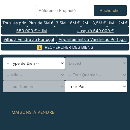
Rechercher
Tous les prix
Plus de 6M €
3,5M – 6M €
2M – 3,5M €
1M – 2M €
550 000 € – 1M
Jusqu'à 549 000 €
Villas à Vendre au Portugal
Appartements à Vendre au Portugal
RECHERCHER DES BIENS
-- Type de Bien --
District
-- Ville --
-- Tout Quartier --
-- Tout Nombre --
Trier Par
MAISONS À VENDRE