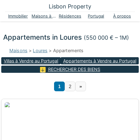
Lisbon Property
Immobilier
Maisons à vendre
Résidences
Portugal
À propos
Appartements in Loures
(550 000 € – 1M)
Maisons
>
Loures
> Appartements
Villas à Vendre au Portugal
Appartements à Vendre au Portugal
RECHERCHER DES BIENS
1
2
»