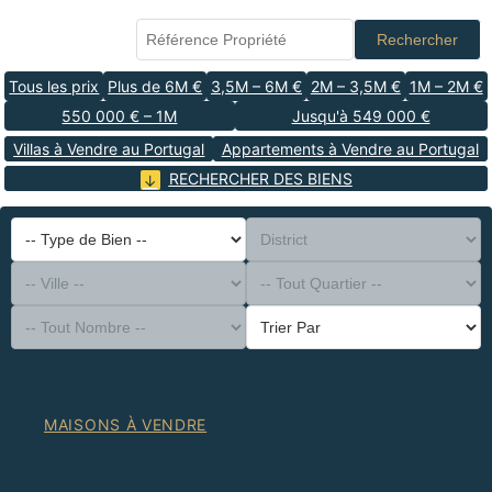
Rechercher
Tous les prix
Plus de 6M €
3,5M – 6M €
2M – 3,5M €
1M – 2M €
550 000 € – 1M
Jusqu'à 549 000 €
Villas à Vendre au Portugal
Appartements à Vendre au Portugal
RECHERCHER DES BIENS
-- Type de Bien --
District
-- Ville --
-- Tout Quartier --
-- Tout Nombre --
Trier Par
MAISONS À VENDRE