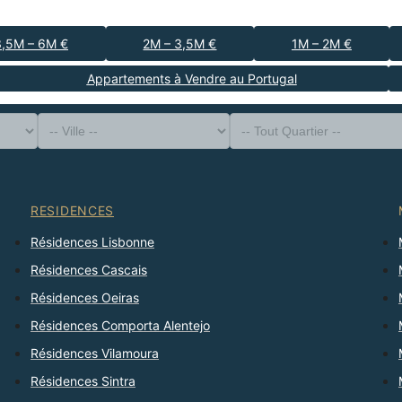
3,5M – 6M €
2M – 3,5M €
1M – 2M €
Appartements à Vendre au Portugal
-- Type de Bien --
District
-- Ville --
-- Tout Quartier --
-- Tout Nombre --
Trier Par
RESIDENCES
Résidences Lisbonne
Résidences Cascais
Résidences Oeiras
Résidences Comporta Alentejo
Résidences Vilamoura
Résidences Sintra