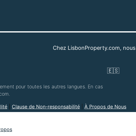
Chez LisbonProperty.com, nous sommes d
🇪🇸
llement pour toutes les autres langues. En cas
.com.
lité
|
Clause de Non-responsabilité
|
À Propos de Nous
ropos