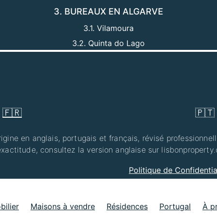
3. BUREAUX EN ALGARVE
3.1. Vilamoura
3.2. Quinta do Lago
🇫🇷
🇵🇹
igine en anglais, portugais et français, révisé professionne
exactitude, consultez la version anglaise sur lisbonproperty
Politique de Confidentia
ilier
Maisons à vendre
Résidences
Portugal
À p