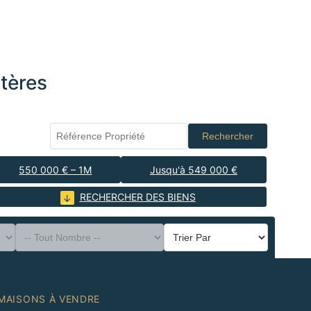
tères
Rechercher
550 000 € – 1M
Jusqu'à 549 000 €
RECHERCHER DES BIENS
MAISONS À VENDRE