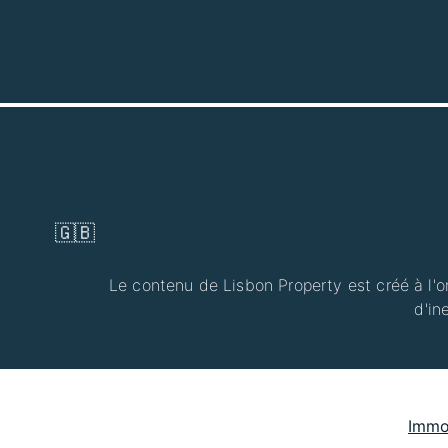
🇬🇧
Le contenu de Lisbon Property est créé à l'or
d'in
Immob