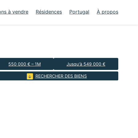
ons à vendre
Résidences
Portugal
À propos
550 000 € – 1M
Jusqu'à 549 000 €
RECHERCHER DES BIENS