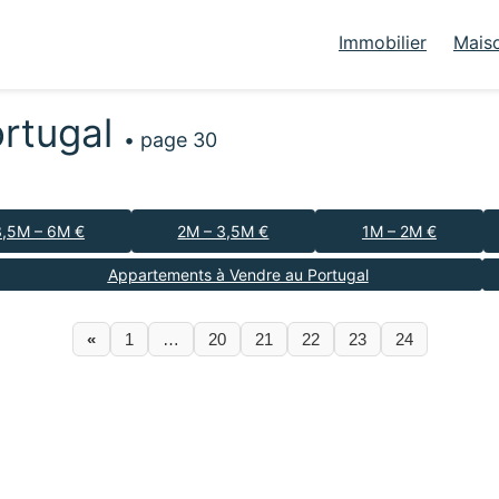
Immobilier
Mais
ortugal
• page 30
3,5M – 6M €
2M – 3,5M €
1M – 2M €
Appartements à Vendre au Portugal
«
1
…
20
21
22
23
24