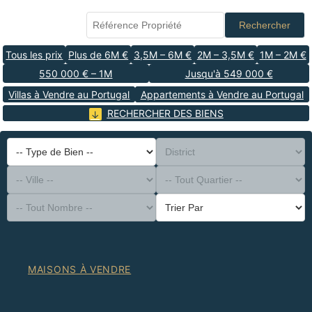
Rechercher
Tous les prix
Plus de 6M €
3,5M – 6M €
2M – 3,5M €
1M – 2M €
550 000 € – 1M
Jusqu'à 549 000 €
Villas à Vendre au Portugal
Appartements à Vendre au Portugal
RECHERCHER DES BIENS
-- Type de Bien --
District
-- Ville --
-- Tout Quartier --
-- Tout Nombre --
Trier Par
MAISONS À VENDRE