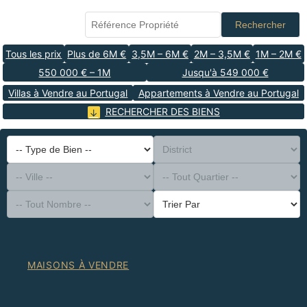
Rechercher
Tous les prix
Plus de 6M €
3,5M – 6M €
2M – 3,5M €
1M – 2M €
550 000 € – 1M
Jusqu'à 549 000 €
Villas à Vendre au Portugal
Appartements à Vendre au Portugal
RECHERCHER DES BIENS
-- Type de Bien --
District
-- Ville --
-- Tout Quartier --
-- Tout Nombre --
Trier Par
MAISONS À VENDRE