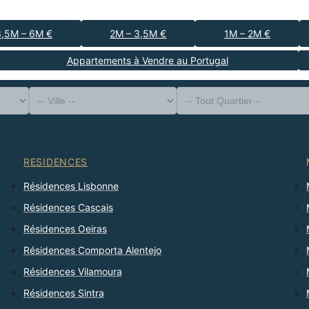
3,5M – 6M €
2M – 3,5M €
1M – 2M €
Appartements à Vendre au Portugal
-- Type de Bien --
District
-- Ville --
-- Tout Quartier --
-- Tout Nombre --
Trier Par
RESIDENCES
Résidences Lisbonne
Résidences Cascais
Résidences Oeiras
Résidences Comporta Alentejo
Résidences Vilamoura
Résidences Sintra