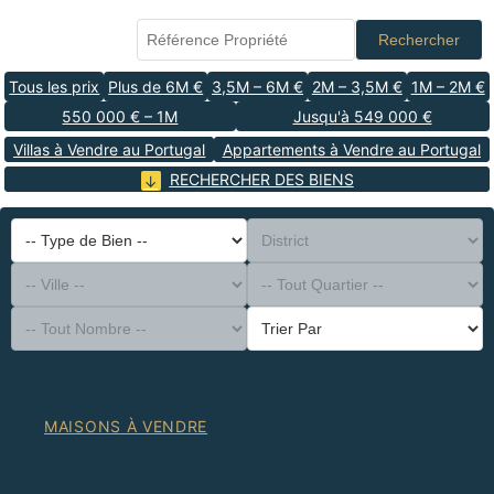
Rechercher
Tous les prix
Plus de 6M €
3,5M – 6M €
2M – 3,5M €
1M – 2M €
550 000 € – 1M
Jusqu'à 549 000 €
Villas à Vendre au Portugal
Appartements à Vendre au Portugal
RECHERCHER DES BIENS
-- Type de Bien --
District
-- Ville --
-- Tout Quartier --
-- Tout Nombre --
Trier Par
MAISONS À VENDRE