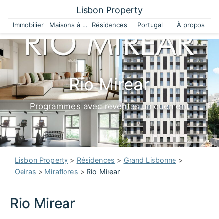
Lisbon Property
Immobilier
Maisons à vendre
Résidences
Portugal
À propos
Rio Mirear
Programmes avec reventes uniquement
Lisbon Property
>
Résidences
>
Grand Lisbonne
>
Oeiras
>
Miraflores
>
Rio Mirear
Rio Mirear