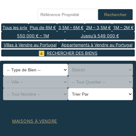
Rechercher
Tous les prix
Plus de 6M €
3,5M – 6M €
2M – 3,5M €
1M – 2M €
550 000 € – 1M
Jusqu'à 549 000 €
Villas à Vendre au Portugal
Appartements à Vendre au Portugal
RECHERCHER DES BIENS
-- Type de Bien --
District
-- Ville --
-- Tout Quartier --
-- Tout Nombre --
Trier Par
MAISONS À VENDRE