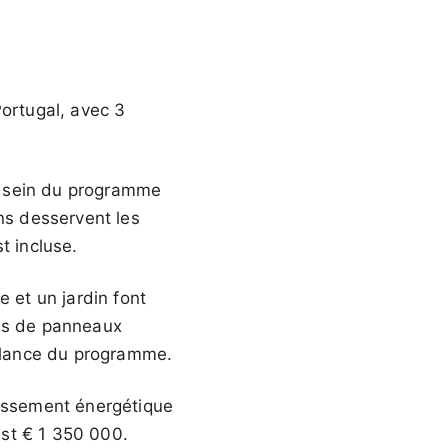
ortugal, avec 3
u sein du programme
ins desservent les
t incluse.
e et un jardin font
pés de panneaux
illance du programme.
lassement énergétique
est
€ 1 350 000
.