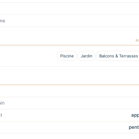
mme
A
Piscine
Jardin
Balcons & Terrasses
in
t
app
pent