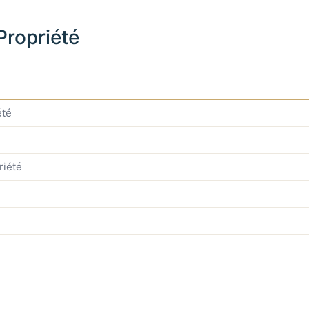
 Propriété
été
riété