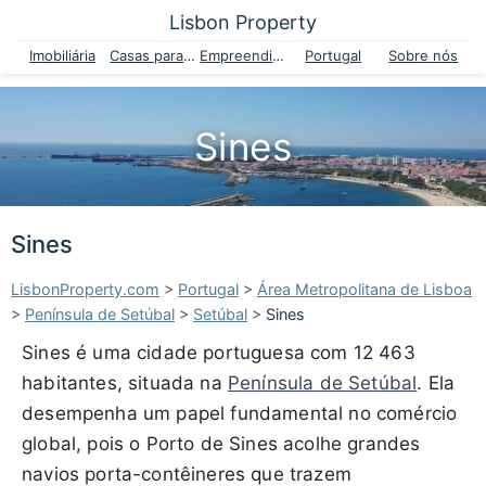
Lisbon Property
Imobiliária
Casas para venda
Empreendimentos
Portugal
Sobre nós
Sines
Sines
LisbonProperty.com
>
Portugal
>
Área Metropolitana de Lisboa
>
Península de Setúbal
>
Setúbal
>
Sines
Sines é uma cidade portuguesa com 12 463
habitantes, situada na
Península de Setúbal
. Ela
desempenha um papel fundamental no comércio
global, pois o Porto de Sines acolhe grandes
navios porta-contêineres que trazem