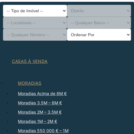
-- Tipo de Imóvel --
Distrito
-- Localidade --
-- Qualquer Bairro --
-- Qualquer Número --
Ordenar Por
CASAS À VENDA
MORADIAS
Moradias Acima de 6M €
Moradias 3,5M – 6M €
Moradias 2M – 3,5M €
Moradias 1M – 2M €
Moradias 550 000 € – 1M