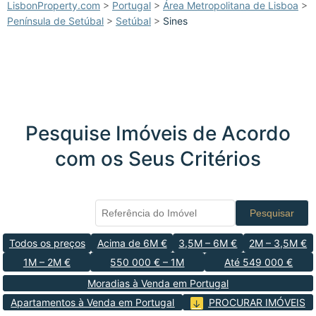
LisbonProperty.com
>
Portugal
>
Área Metropolitana de Lisboa
>
Península de Setúbal
>
Setúbal
>
Sines
Pesquise Imóveis de Acordo
com os Seus Critérios
Pesquisar
Todos os preços
Acima de 6M €
3,5M – 6M €
2M – 3,5M €
1M – 2M €
550 000 € – 1M
Até 549 000 €
Moradias à Venda em Portugal
Apartamentos à Venda em Portugal
PROCURAR IMÓVEIS