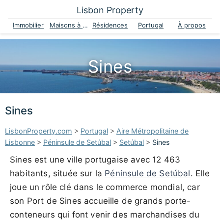
Lisbon Property
Immobilier
Maisons à vendre
Résidences
Portugal
À propos
Sines
Sines
LisbonProperty.com
>
Portugal
>
Aire Métropolitaine de
Lisbonne
>
Péninsule de Setúbal
>
Setúbal
>
Sines
Sines est une ville portugaise avec 12 463
habitants, située sur la
Péninsule de Setúbal
. Elle
joue un rôle clé dans le commerce mondial, car
son Port de Sines accueille de grands porte-
conteneurs qui font venir des marchandises du