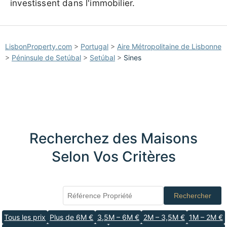
investissent dans l'immobilier.
LisbonProperty.com
>
Portugal
>
Aire Métropolitaine de Lisbonne
>
Péninsule de Setúbal
>
Setúbal
>
Sines
Recherchez des Maisons
Selon Vos Critères
Rechercher
Tous les prix
Plus de 6M €
3,5M – 6M €
2M – 3,5M €
1M – 2M €