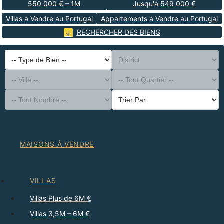
550 000 € – 1M
Jusqu'à 549 000 €
Villas à Vendre au Portugal
Appartements à Vendre au Portugal
RECHERCHER DES BIENS
-- Type de Bien --
District
-- Ville --
-- Tout Quartier --
-- Tout Nombre --
Trier Par
MAISONS À VENDRE
VILLAS
Villas Plus de 6M €
Villas 3,5M – 6M €