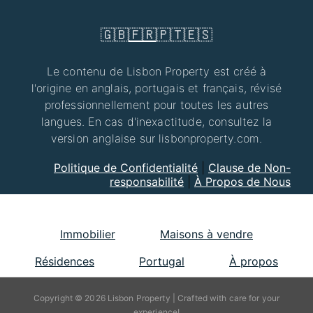
🇬🇧
🇫🇷
🇵🇹
🇪🇸
Le contenu de Lisbon Property est créé à
l'origine en anglais, portugais et français, révisé
professionnellement pour toutes les autres
langues. En cas d'inexactitude, consultez la
version anglaise sur lisbonproperty.com.
Politique de Confidentialité
|
Clause de Non-
responsabilité
|
À Propos de Nous
Immobilier
Maisons à vendre
Résidences
Portugal
À propos
Copyright © 2026 Lisbon Property | Crafted with care for your
experience!