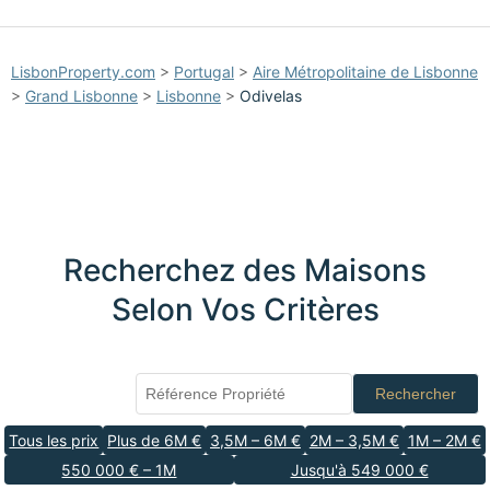
LisbonProperty.com
>
Portugal
>
Aire Métropolitaine de Lisbonne
>
Grand Lisbonne
>
Lisbonne
>
Odivelas
Recherchez des Maisons
Selon Vos Critères
Rechercher
Tous les prix
Plus de 6M €
3,5M – 6M €
2M – 3,5M €
1M – 2M €
550 000 € – 1M
Jusqu'à 549 000 €