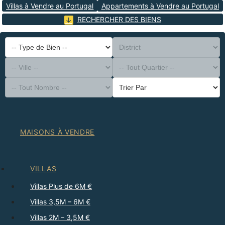
Villas à Vendre au Portugal
Appartements à Vendre au Portugal
RECHERCHER DES BIENS
-- Type de Bien --
District
-- Ville --
-- Tout Quartier --
-- Tout Nombre --
Trier Par
MAISONS À VENDRE
VILLAS
Villas Plus de 6M €
Villas 3,5M – 6M €
Villas 2M – 3,5M €