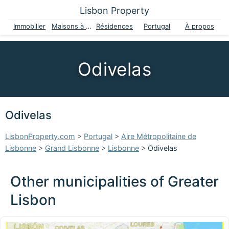
Lisbon Property
Immobilier
Maisons à vendre
Résidences
Portugal
À propos
Odivelas
Odivelas
LisbonProperty.com
>
Portugal
>
Aire Métropolitaine de
Lisbonne
>
Grand Lisbonne
>
Lisbonne
>
Odivelas
Other municipalities of Greater
Lisbon