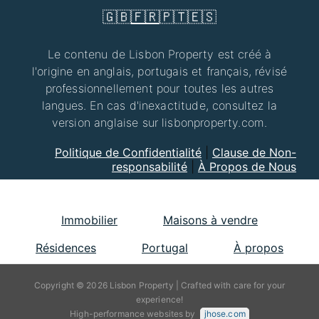
🇬🇧
🇫🇷
🇵🇹
🇪🇸
Le contenu de Lisbon Property est créé à
l'origine en anglais, portugais et français, révisé
professionnellement pour toutes les autres
langues. En cas d'inexactitude, consultez la
version anglaise sur lisbonproperty.com.
Politique de Confidentialité
|
Clause de Non-
responsabilité
|
À Propos de Nous
Immobilier
Maisons à vendre
Résidences
Portugal
À propos
Copyright © 2026 Lisbon Property | Crafted with care for your
experience!
High-performance websites by
jhose.com