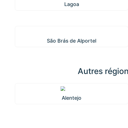
Lagoa
São Brás de Alportel
São Brás de Alportel
Autres régio
Alentejo