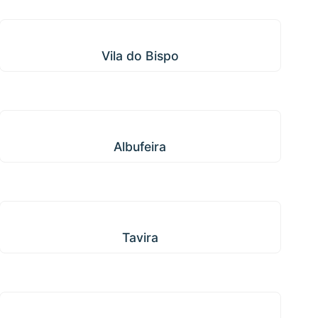
Vila do Bispo
Vila do Bispo
Albufeira
Albufeira
Tavira
Tavira
Vila Real de Santo António