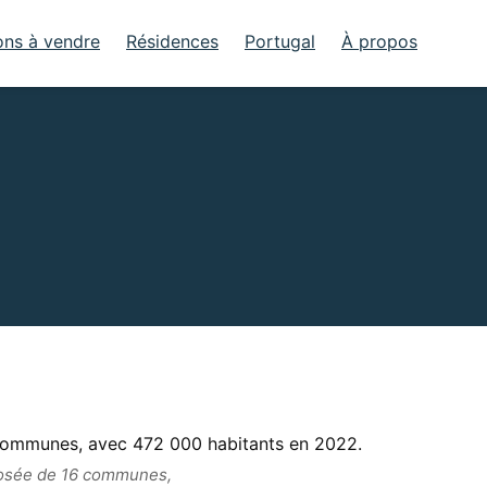
ons à vendre
Résidences
Portugal
À propos
mposée de 16 communes,