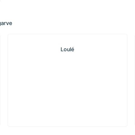
garve
Loulé
Loulé