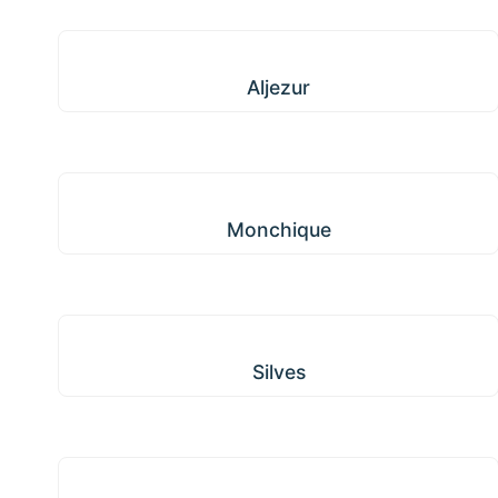
Aljezur
Aljezur
Monchique
Monchique
Silves
Silves
Lagoa