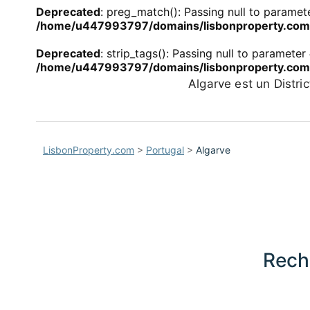
Deprecated
: preg_match(): Passing null to paramete
/home/u447993797/domains/lisbonproperty.com/p
Deprecated
: strip_tags(): Passing null to parameter
/home/u447993797/domains/lisbonproperty.com/p
Algarve est un Distri
LisbonProperty.com
>
Portugal
>
Algarve
Rech