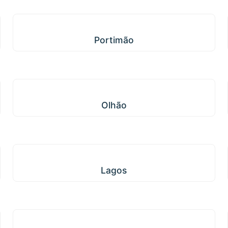
Portimão
Portimão
Olhão
Olhão
Lagos
Lagos
Alcoutim