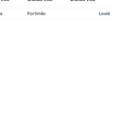
ra
Portimão
Loulé