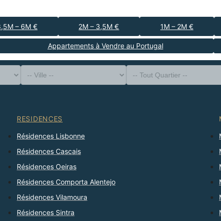
3,5M – 6M €
2M – 3,5M €
1M – 2M €
Appartements à Vendre au Portugal
-- Type de Bien --
District
-- Ville --
-- Tout Quartier --
-- Tout Nombre --
Trier Par
RESIDENCES
Résidences Lisbonne
Résidences Cascais
Résidences Oeiras
Résidences Comporta Alentejo
Résidences Vilamoura
Résidences Sintra