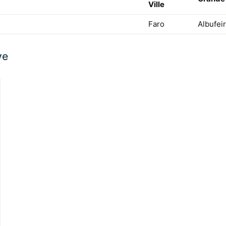
Ville
Faro
Albufei
ve