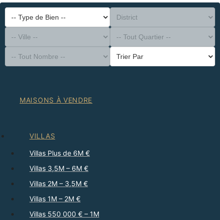
-- Type de Bien --
District
-- Ville --
-- Tout Quartier --
-- Tout Nombre --
Trier Par
MAISONS À VENDRE
VILLAS
Villas Plus de 6M €
Villas 3,5M – 6M €
Villas 2M – 3,5M €
Villas 1M – 2M €
Villas 550 000 € – 1M