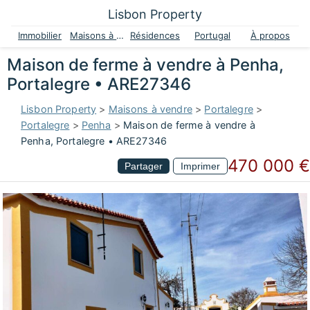
Lisbon Property
Immobilier
Maisons à vendre
Résidences
Portugal
À propos
Maison de ferme à vendre à Penha,
Portalegre • ARE27346
Lisbon Property
>
Maisons à vendre
>
Portalegre
>
Portalegre
>
Penha
>
Maison de ferme à vendre à
Penha, Portalegre • ARE27346
470 000 €
Partager
Imprimer