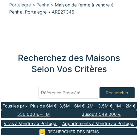
Portalegre
>
Penha
>
Maison de ferme à vendre à
Penha, Portalegre • ARE27346
Recherchez des Maisons
Selon Vos Critères
Rechercher
Tous les prix
Plus de 6M €
3,5M – 6M €
2M – 3,5M €
1M – 2M €
550 000 € – 1M
Jusqu'à 549 000 €
Villas à Vendre au Portugal
Appartements à Vendre au Portugal
RECHERCHER DES BIENS