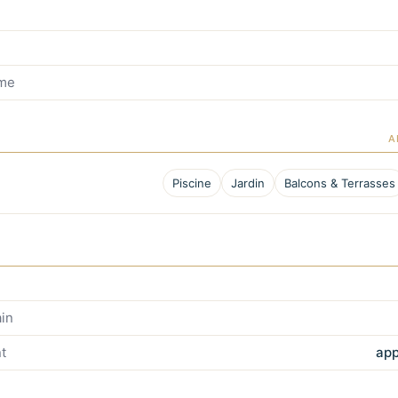
mme
A
Piscine
Jardin
Balcons & Terrasses
in
t
app