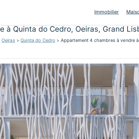
Immobilier
Mais
 à Quinta do Cedro, Oeiras, Grand Li
>
Oeiras
>
Quinta do Cedro
>
Appartement 4 chambres à vendre à