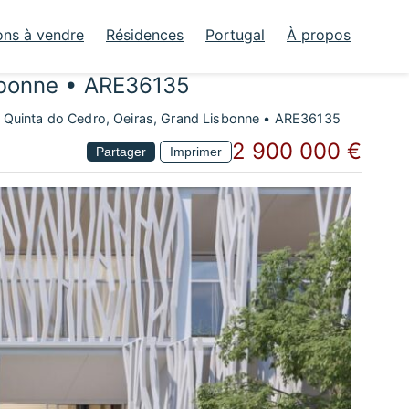
ons à vendre
Résidences
Portugal
À propos
sbonne • ARE36135
 Quinta do Cedro, Oeiras, Grand Lisbonne • ARE36135
2 900 000 €
Partager
Imprimer