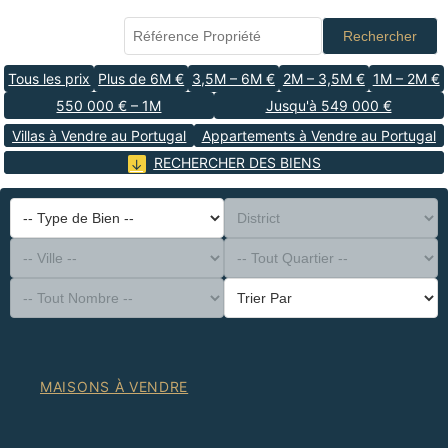
Rechercher
Tous les prix
Plus de 6M €
3,5M – 6M €
2M – 3,5M €
1M – 2M €
550 000 € – 1M
Jusqu'à 549 000 €
Villas à Vendre au Portugal
Appartements à Vendre au Portugal
RECHERCHER DES BIENS
-- Type de Bien --
District
-- Ville --
-- Tout Quartier --
-- Tout Nombre --
Trier Par
MAISONS À VENDRE