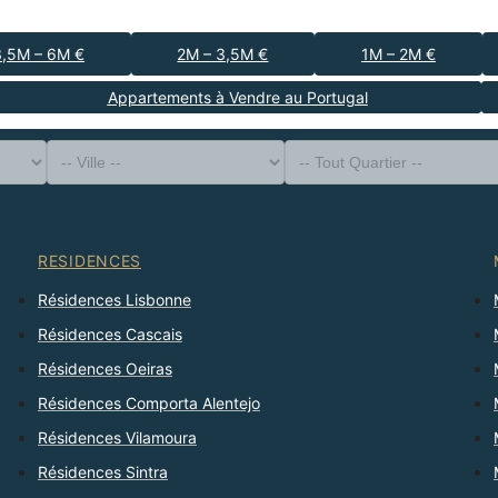
3,5M – 6M €
2M – 3,5M €
1M – 2M €
Appartements à Vendre au Portugal
-- Type de Bien --
District
-- Ville --
-- Tout Quartier --
-- Tout Nombre --
Trier Par
RESIDENCES
Résidences Lisbonne
Résidences Cascais
Résidences Oeiras
Résidences Comporta Alentejo
Résidences Vilamoura
Résidences Sintra