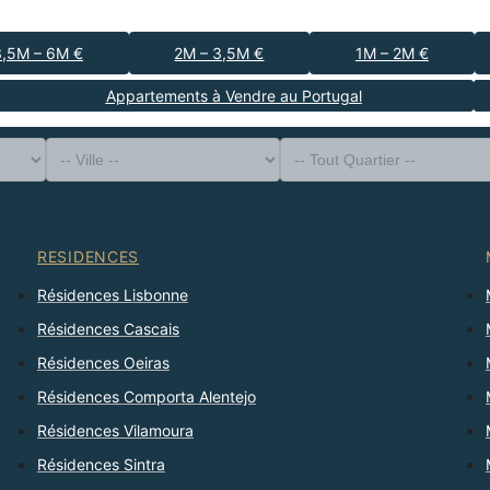
3,5M – 6M €
2M – 3,5M €
1M – 2M €
Appartements à Vendre au Portugal
-- Type de Bien --
District
-- Ville --
-- Tout Quartier --
-- Tout Nombre --
Trier Par
RESIDENCES
Résidences Lisbonne
Résidences Cascais
Résidences Oeiras
Résidences Comporta Alentejo
Résidences Vilamoura
Résidences Sintra