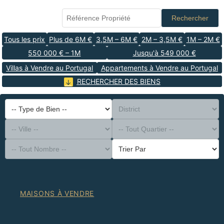
Rechercher
Tous les prix
Plus de 6M €
3,5M – 6M €
2M – 3,5M €
1M – 2M €
550 000 € – 1M
Jusqu'à 549 000 €
Villas à Vendre au Portugal
Appartements à Vendre au Portugal
RECHERCHER DES BIENS
-- Type de Bien --
District
-- Ville --
-- Tout Quartier --
-- Tout Nombre --
Trier Par
MAISONS À VENDRE